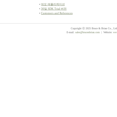
•
데모 애플리케이션
•
30일 SDK Trial 버전
•
Customers and References
Copyright ⓒ 2025 Bruce & Brian Co., Ltd. 
E-mail:
sales@brucenbrian.com
| Website:
www