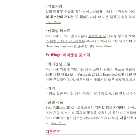
•
기술사양
얼굴 템플릿 추출을 위한 라이브러리를 수행하기 위해서 이미
의 최소한의 거리
는
32 픽셀
입니다. 더 나은 템플릿 추출 결
Read More
•
신뢰성 테스트
VeriLook 2025.1 알고리즘의
템플릿 매칭
신뢰성 평가를 보여
스 위변조 체크 알고리즘
은 iBeta에 의해서 테스트 되었으며, ISO 301
Detection Standards를 준수합니다.
Read More
VeriFinger 라이센싱 및 가격
•
라이센싱 모델
VeriLook 기술에 기반하는 최종 소비자 용도의 제품을 개발
SDK (339 유로)
또는
VeriLook 2025.1 Extended SDK (859 
번만 구입하면 되며, 이후부터는 개발자의 모든 프로젝트에서
•
가격
수량별 할인 단가는 기간 적용이 되지 않으며, 1회 구입시 수
•
관련 제품
SentiVeillance SDK
는 고해상도의
디지컬 감시 카메라
의 라이
또는 차량 또는 기타 물체의 동작을 추적하기 위한 소프트웨
SentiVeillance 컴포넌트는 데이터베이스에 대해서,
자동으로 
다.
Read More
다운로드