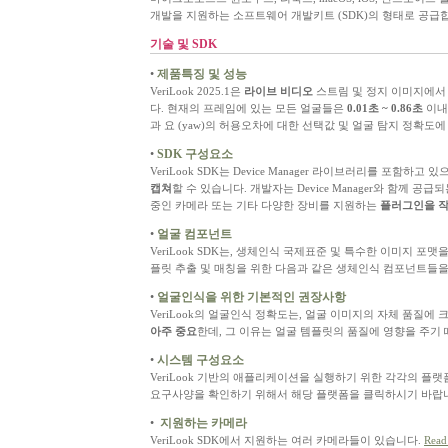
개발을 지원하는 소프트웨어 개발키트 (SDK)의 형태로 공급
기술 및 SDK
•
제품특징 및 성능
VeriLook 2025.1은
라이브 비디오
스트림 및 정지 이미지에서
다. 현재의 프레임에 있는 모든 얼굴들은
0.01초 ~ 0.86초
이내
과 요 (yaw)의 허용오차에 대한 선택값 및 얼굴 탐지 정확도
•
SDK 구성요소
VeriLook SDK는 Device Manager 라이브러리를 포함하고 
캡쳐
할 수 있습니다. 개발자는 Device Manager와 함께
중인 카메라 또는 기타 다양한 장비를 지원하는
플러그인을 
•
얼굴 컴포넌트
VeriLook SDK는, 생체인식 국제표준 및 특수한 이미지 포맷
플릿 추출 및 매칭을 위한 다음과 같은 생체인식 컴포넌트들을
•
얼굴인식을 위한 기본적인 권장사항
VeriLook의 얼굴인식 정확도는, 얼굴 이미지의 자체 품질에
아주 중요
한데, 그 이유는 얼굴 템플릿의 품질에 영향을 주기
•
시스템 구성요소
VeriLook 기반의 애플리케이션을 실행하기 위한 각각의 플
요구사양을 확인하기 위해서 해당 플랫폼을 클릭하시기 바랍
•
지원하는 카메라
VeriLook SDK에서 지원하는 여러 카메라들이 있습니다
.
Read