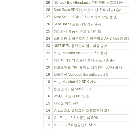
29
NCheck Bio Attendance 근태관리 소프트웨어
28
SentiGaze SDK (실시간 시선 추적 기술) 출시
27
SentiSculpt SDK (3D 오브젝트 모델 생성)
26
SentiBotics 로봇 개발키트 출시
25
생체인식 제품군 주요 업데이트
24
스리랑카 외국근로자 여권추적 & AFIS 시스템 공
23
NIST IREX 홍채인식 알고리즘 평가
22
MegaMatcher Accelerator 5.0 출시
21
제스처 기반의 컴퓨터 통제 프로그램 출시
20
안드로이드 기반 모바일 생체인식 SDKs 출시
19
얼굴인식 VeriLook Surveillance 2.0
18
MegaMatcher 4.2 SDK 기타
17
음성인식기술 VeriSpeak
16
WSQ 3.1 포맷 FBI 인증
15
사무실 이전 공지
14
VirtualDub 플러그인 소프트웨어 출시
13
VeriFinger 6.3 지문인식 SDK
12
VeriLook 5.0 얼굴인식 SDK